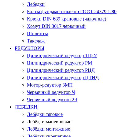
Лебедки
Болты фундаментные по ГОСТ 24379.1-80
Крюки DIN 689 крановые (чалочные)
Хомут DIN 3017 червячный
Шплинты
Такелаж
РЕДУКТОРЫ
Цилиндрический редуктор 1Ц2У
Цилиндрический редуктор РМ
Цилиндрический редуктор РЦД
Цилиндрический редуктор ЦТНД
Мотор-редуктор 3МП
Червячный редуктор Ч
Червячный редуктор 2Ч
ЛЕБЕДКИ
Лебёдки тяговые
Лебёдки маневровые
Лебёдки монтажные
Лебёдки скреперные