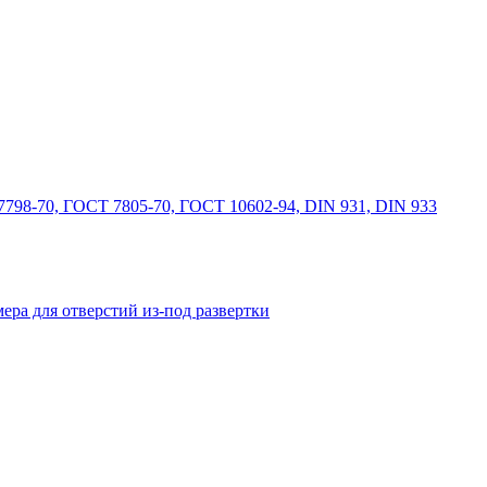
798-70, ГОСТ 7805-70, ГОСТ 10602-94, DIN 931, DIN 933
ера для отверстий из-под развертки