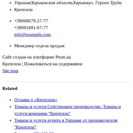
Украина
Харьковская область
Харьков
ул. Героев Труда
Крепсила
+380
68
679-27-77
+380
93
491-67-77
info@example.com
Менеджер отдела продаж
Сайт создан на платформе Prom.ua
Крепсила | Пожаловаться на содержимое
Site map
Related
Отзывы о «Крепсила»
Товары и услуги Собственное производство. Товары и
услуги компании "Крепсила"
Товары и услуги купить в Украине от производителя
"Крепсила"