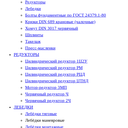
Редукторы
Лебедки
Болты фундаментные по ГОСТ 24379.1-80
Крюки DIN 689 крановые (чалочные)
Хомут DIN 3017 червячный
Шплинты
Такелаж
Пресс-масленки
РЕДУКТОРЫ
Цилиндрический редуктор 1Ц2У
Цилиндрический редуктор РМ
Цилиндрический редуктор РЦД
Цилиндрический редуктор ЦТНД
Мотор-редуктор 3МП
Червячный редуктор Ч
Червячный редуктор 2Ч
ЛЕБЕДКИ
Лебёдки тяговые
Лебёдки маневровые
Лебёдки монтажные