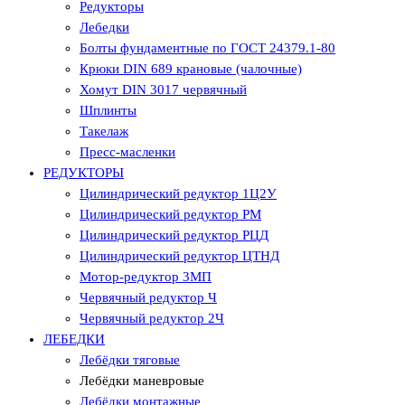
Редукторы
Лебедки
Болты фундаментные по ГОСТ 24379.1-80
Крюки DIN 689 крановые (чалочные)
Хомут DIN 3017 червячный
Шплинты
Такелаж
Пресс-масленки
РЕДУКТОРЫ
Цилиндрический редуктор 1Ц2У
Цилиндрический редуктор РМ
Цилиндрический редуктор РЦД
Цилиндрический редуктор ЦТНД
Мотор-редуктор 3МП
Червячный редуктор Ч
Червячный редуктор 2Ч
ЛЕБЕДКИ
Лебёдки тяговые
Лебёдки маневровые
Лебёдки монтажные