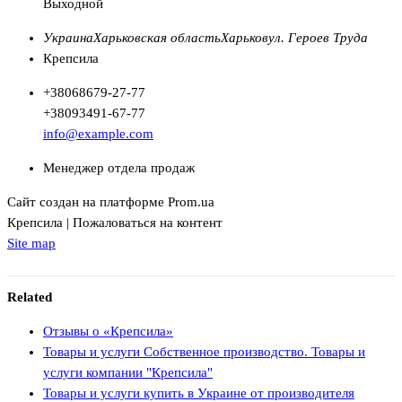
Выходной
Украина
Харьковская область
Харьков
ул. Героев Труда
Крепсила
+380
68
679-27-77
+380
93
491-67-77
info@example.com
Менеджер отдела продаж
Сайт создан на платформе Prom.ua
Крепсила | Пожаловаться на контент
Site map
Related
Отзывы о «Крепсила»
Товары и услуги Собственное производство. Товары и
услуги компании "Крепсила"
Товары и услуги купить в Украине от производителя