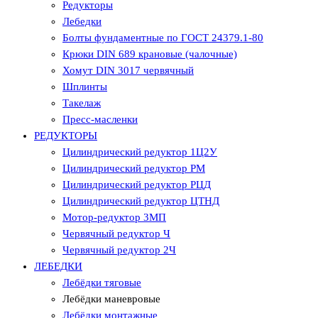
Редукторы
Лебедки
Болты фундаментные по ГОСТ 24379.1-80
Крюки DIN 689 крановые (чалочные)
Хомут DIN 3017 червячный
Шплинты
Такелаж
Пресс-масленки
РЕДУКТОРЫ
Цилиндрический редуктор 1Ц2У
Цилиндрический редуктор РМ
Цилиндрический редуктор РЦД
Цилиндрический редуктор ЦТНД
Мотор-редуктор 3МП
Червячный редуктор Ч
Червячный редуктор 2Ч
ЛЕБЕДКИ
Лебёдки тяговые
Лебёдки маневровые
Лебёдки монтажные