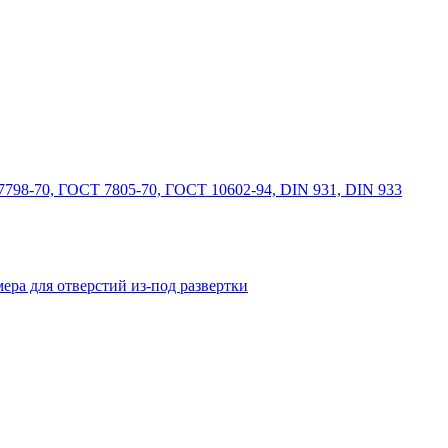
798-70, ГОСТ 7805-70, ГОСТ 10602-94, DIN 931, DIN 933
ера для отверстий из-под развертки