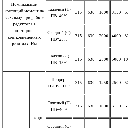
Номинальный
Тяжелый (Т)
крутящий момент на
315
630
1600
3150
6
ПВ=40%
вых. валу при работе
редуктора в
повторно-
Средний (С)
315
630
2000
4000
8
кратковременных
ПВ=25%
режимах, Нм
Легкий (Л)
315
630
2500
5000
10
ПВ=15%
Непрер.
315
630
1250
2500
5
(Н)ПВ=100%
Тяжелый (Т)
315
630
1600
3150
6
ПВ=40%
входн.
Средний (С)