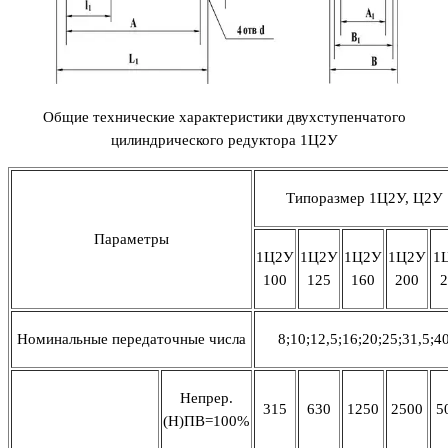
Общие технические характеристики двухступенчатого
цилиндрического редуктора 1Ц2У
Типоразмер 1Ц2У, Ц2У
Параметры
1Ц2У
1Ц2У
1Ц2У
1Ц2У
1
100
125
160
200
2
Номинальные передаточные числа
8;10;12,5;16;20;25;31,5;4
Непрер.
315
630
1250
2500
5
(Н)ПВ=100%