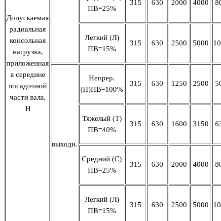
315
630
2000
4000
8
ПВ=25%
Допускаемая
радиальная
Легкий (Л)
консольная
315
630
2500
5000
10
ПВ=15%
нагрузка,
приложенная
в середине
Непрер.
315
630
1250
2500
5
посадочной
(Н)ПВ=100%
части вала,
Н
Тяжелый (Т)
315
630
1600
3150
6
ПВ=40%
выходн.
Средний (С)
315
630
2000
4000
8
ПВ=25%
Легкий (Л)
315
630
2500
5000
10
ПВ=15%