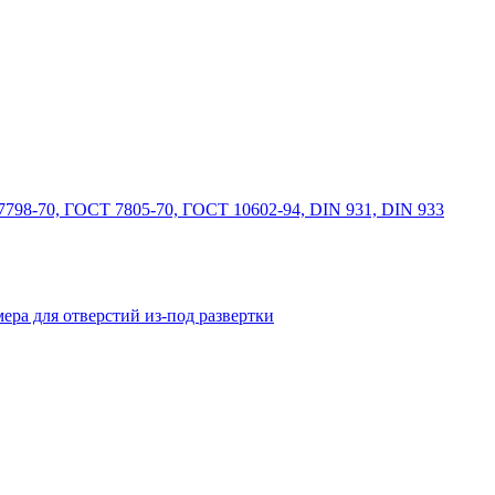
798-70, ГОСТ 7805-70, ГОСТ 10602-94, DIN 931, DIN 933
ера для отверстий из-под развертки