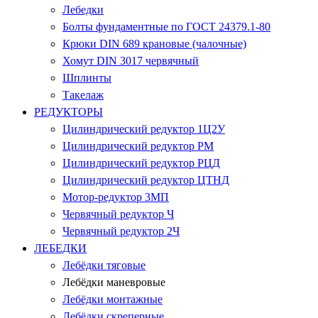
Лебедки
Болты фундаментные по ГОСТ 24379.1-80
Крюки DIN 689 крановые (чалочные)
Хомут DIN 3017 червячный
Шплинты
Такелаж
РЕДУКТОРЫ
Цилиндрический редуктор 1Ц2У
Цилиндрический редуктор РМ
Цилиндрический редуктор РЦД
Цилиндрический редуктор ЦТНД
Мотор-редуктор 3МП
Червячный редуктор Ч
Червячный редуктор 2Ч
ЛЕБЕДКИ
Лебёдки тяговые
Лебёдки маневровые
Лебёдки монтажные
Лебёдки скреперные