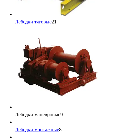
Лебедки тяговые
21
Лебедки маневровые
9
Лебедки монтажные
8