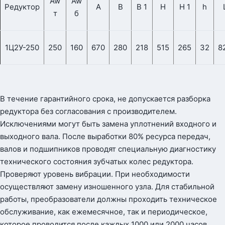
Aw
Aw
Редуктор
A
B
B 1
H
H 1
h
т
б
1Ц2У-250
250
160
670
280
218
515
265
32
8
В течение гарантийного срока, не допускается разборка
редуктора без согласования с производителем.
Исключениями могут быть замена уплотнений входного и
выходного вала. После выработки 80% ресурса передач,
валов и подшипников проводят специальную диагностику
технического состояния зубчатых колес редуктора.
Проверяют уровень вибрации. При необходимости
осуществляют замену изношенного узла. Для стабильной
работы, преобразователи должны проходить техническое
обслуживание, как ежемесячное, так и периодическое,
которое проводится после каждых 1000 или 2000 часов