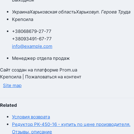
Украина
Харьковская область
Харьков
ул. Героев Труда
Крепсила
+380
68
679-27-77
+380
93
491-67-77
info@example.com
Менеджер отдела продаж
Сайт создан на платформе Prom.ua
Крепсила | Пожаловаться на контент
Site map
Related
Условия возврата
Редуктор РК-450-16 - купить по цене производителя.
Отзывы, описание