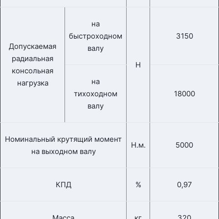
на
быстроходном
3150
Допускаемая
валу
радиальная
Н
консольная
на
нагрузка
тихоходном
18000
валу
Номинальный крутящий момент
Н.м.
5000
на выходном валу
КПД
%
0,97
Масса
кг
320