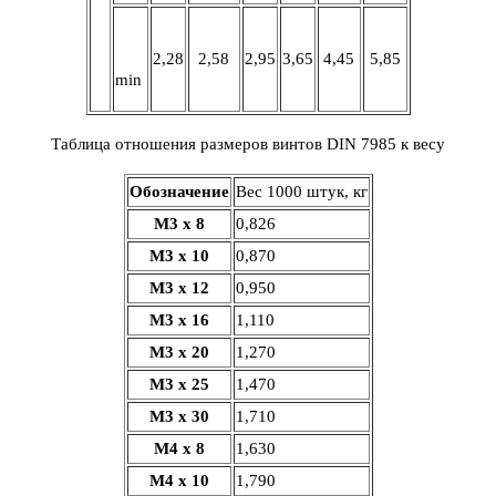
2,28
2,58
2,95
3,65
4,45
5,85
min
Таблица отношения размеров винтов DIN 7985 к весу
Обозначение
Вес 1000 штук, кг
M3 х 8
0,826
M3 х 10
0,870
M3 х 12
0,950
M3 х 16
1,110
M3 х 20
1,270
M3 х 25
1,470
M3 х 30
1,710
M4 х 8
1,630
M4 х 10
1,790