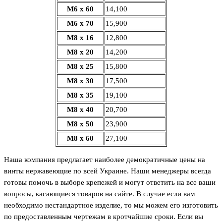
М6 х 60
14,100
М6 х 70
15,900
М8 х 16
12,800
М8 х 20
14,200
М8 х 25
15,800
М8 х 30
17,500
М8 х 35
19,100
М8 х 40
20,700
М8 х 50
23,900
М8 х 60
27,100
Наша компания предлагает наиболее демократичные цены на
винты нержавеющие по всей Украине. Наши менеджеры всегда
готовы помочь в выборе крепежей и могут ответить на все ваши
вопросы, касающиеся товаров на сайте. В случае если вам
необходимо нестандартное изделие, то мы можем его изготовить
по предоставленным чертежам в кротчайшие сроки. Если вы