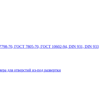
798-70, ГОСТ 7805-70, ГОСТ 10602-94, DIN 931, DIN 933
ера для отверстий из-под развертки