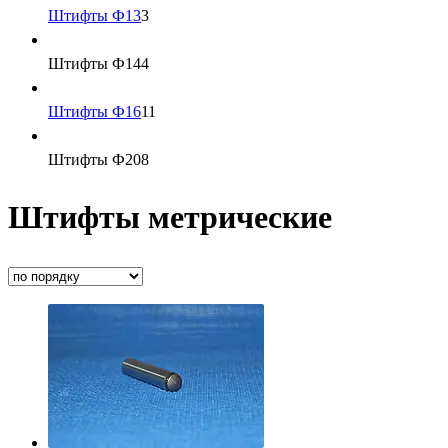
Штифты Ф13
3
Штифты Ф14
4
Штифты Ф16
11
Штифты Ф20
8
Штифты метрические