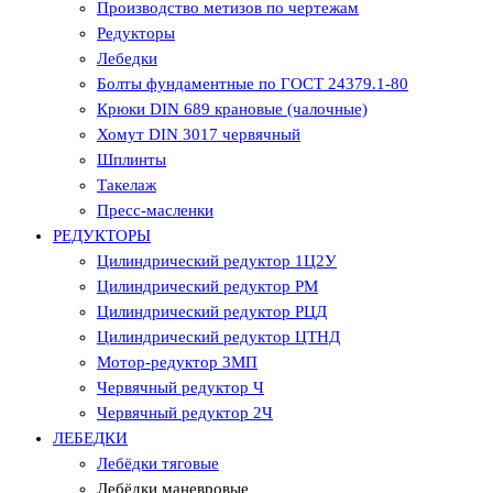
Производство метизов по чертежам
Редукторы
Лебедки
Болты фундаментные по ГОСТ 24379.1-80
Крюки DIN 689 крановые (чалочные)
Хомут DIN 3017 червячный
Шплинты
Такелаж
Пресс-масленки
РЕДУКТОРЫ
Цилиндрический редуктор 1Ц2У
Цилиндрический редуктор РМ
Цилиндрический редуктор РЦД
Цилиндрический редуктор ЦТНД
Мотор-редуктор 3МП
Червячный редуктор Ч
Червячный редуктор 2Ч
ЛЕБЕДКИ
Лебёдки тяговые
Лебёдки маневровые