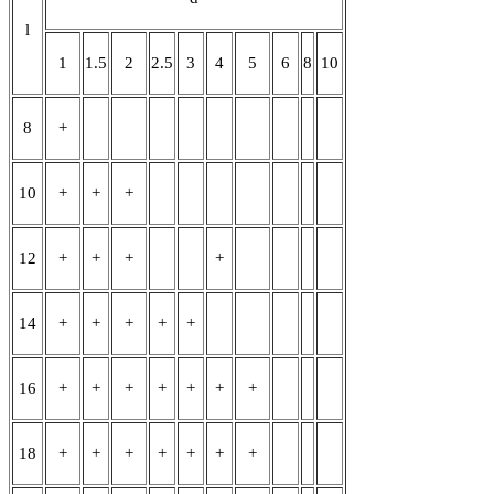
l
1
1.5
2
2.5
3
4
5
6
8
10
8
+
10
+
+
+
12
+
+
+
+
14
+
+
+
+
+
16
+
+
+
+
+
+
+
18
+
+
+
+
+
+
+