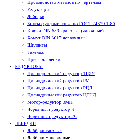
Производство метизов по чертежам
Редукторы
Лебедки
Болты фундаментные по ГОСТ 24379.1-80
Крюки DIN 689 крановые (чалочные)
Хомут DIN 3017 червячный
Шплинты
Такелаж
Пресс-масленки
РЕДУКТОРЫ
Цилиндрический редуктор 1Ц2У
Цилиндрический редуктор РМ
Цилиндрический редуктор РЦД
Цилиндрический редуктор ЦТНД
Мотор-редуктор 3МП
Червячный редуктор Ч
Червячный редуктор 2Ч
ЛЕБЕДКИ
Лебёдки тяговые
Лебёдки маневровые