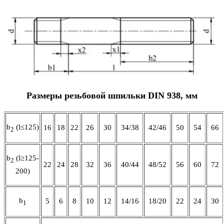
Размеры резьбовой шпильки DIN 938, мм
b
(l≤125)
16
18
22
26
30
34/38
42/46
50
54
66
2
b
(l≥125-
2
22
24
28
32
36
40/44
48/52
56
60
72
200)
b
5
6
8
10
12
14/16
18/20
22
24
30
1