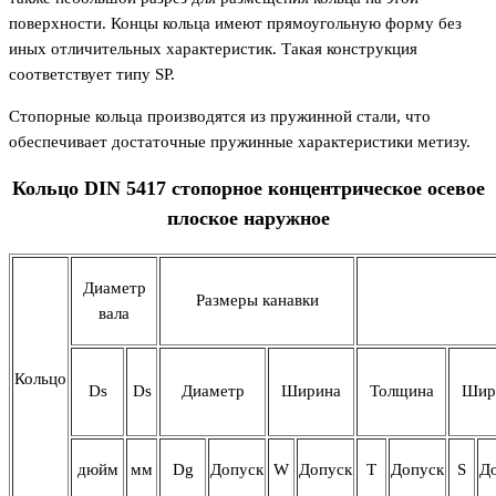
поверхности. Концы кольца имеют прямоугольную форму без
иных отличительных характеристик. Такая конструкция
соответствует типу SP.
Стопорные кольца производятся из пружинной стали, что
обеспечивает достаточные пружинные характеристики метизу.
Кольцо DIN 5417 стопорное концентрическое осевое
плоское наружное
Диаметр
Размеры канавки
вала
Кольцо
Ds
Ds
Диаметр
Ширина
Толщина
Шир
дюйм
мм
Dg
Допуск
W
Допуск
T
Допуск
S
Д