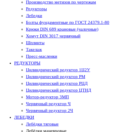
Производство метизов по чертежам
Редукторы
Лебедки
Болты фундаментные по ГОСТ 24379.1-80
Крюки DIN 689 крановые (чалочные)
Хомут DIN 3017 червячный
Шплинты
Такелаж
Пресс-масленки
РЕДУКТОРЫ
Цилиндрический редуктор 1Ц2У
Цилиндрический редуктор РМ
Цилиндрический редуктор РЦД
Цилиндрический редуктор ЦТНД
Мотор-редуктор 3МП
Червячный редуктор Ч
Червячный редуктор 2Ч
ЛЕБЕДКИ
Лебёдки тяговые
Лебёдки маневровые