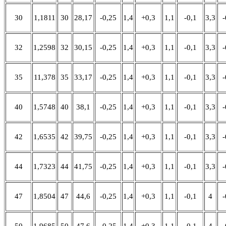
30
1,1811
30
28,17
-0,25
1,4
+0,3
1,1
-0,1
3,3
-
32
1,2598
32
30,15
-0,25
1,4
+0,3
1,1
-0,1
3,3
-
35
11,378
35
33,17
-0,25
1,4
+0,3
1,1
-0,1
3,3
-
40
1,5748
40
38,1
-0,25
1,4
+0,3
1,1
-0,1
3,3
-
42
1,6535
42
39,75
-0,25
1,4
+0,3
1,1
-0,1
3,3
-
44
1,7323
44
41,75
-0,25
1,4
+0,3
1,1
-0,1
3,3
-
47
1,8504
47
44,6
-0,25
1,4
+0,3
1,1
-0,1
4
-
50
1,9685
50
47,6
-0,25
1,4
+0,3
1,1
-0,1
4
-