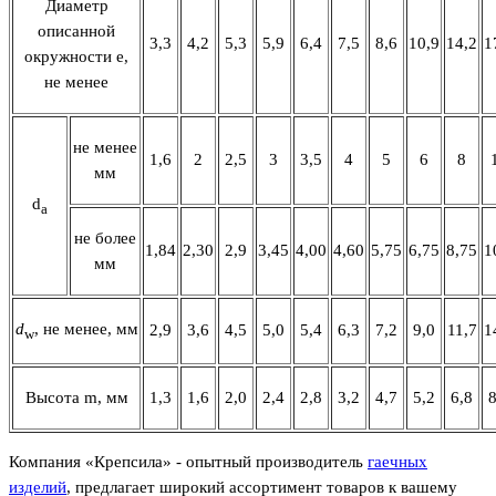
Диаметр
описанной
3,3
4,2
5,3
5,9
6,4
7,5
8,6
10,9
14,2
1
окружности е,
не менее
не менее
1,6
2
2,5
3
3,5
4
5
6
8
мм
d
a
не более
1,84
2,30
2,9
3,45
4,00
4,60
5,75
6,75
8,75
1
мм
d
, не менее, мм
2,9
3,6
4,5
5,0
5,4
6,3
7,2
9,0
11,7
1
w
Высота m, мм
1,3
1,6
2,0
2,4
2,8
3,2
4,7
5,2
6,8
8
Компания «Крепсила» - опытный производитель
гаечных
изделий
, предлагает широкий ассортимент товаров к вашему