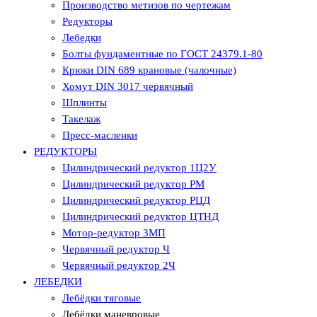
Производство метизов по чертежам
Редукторы
Лебедки
Болты фундаментные по ГОСТ 24379.1-80
Крюки DIN 689 крановые (чалочные)
Хомут DIN 3017 червячный
Шплинты
Такелаж
Пресс-масленки
РЕДУКТОРЫ
Цилиндрический редуктор 1Ц2У
Цилиндрический редуктор РМ
Цилиндрический редуктор РЦД
Цилиндрический редуктор ЦТНД
Мотор-редуктор 3МП
Червячный редуктор Ч
Червячный редуктор 2Ч
ЛЕБЕДКИ
Лебёдки тяговые
Лебёдки маневровые