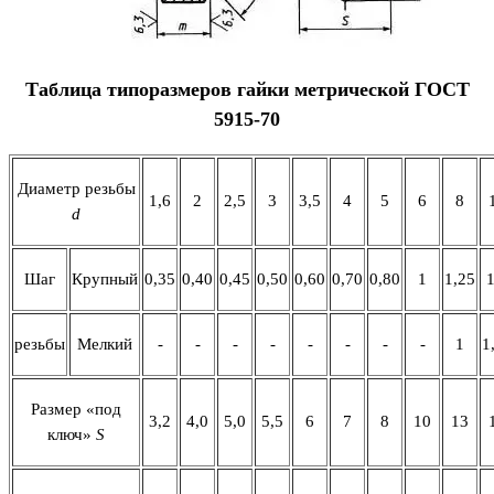
Таблица типоразмеров гайки метрической ГОСТ
5915-70
Диаметр резьбы
1,6
2
2,5
3
3,5
4
5
6
8
d
Шаг
Крупный
0,35
0,40
0,45
0,50
0,60
0,70
0,80
1
1,25
1
резьбы
Мелкий
-
-
-
-
-
-
-
-
1
1
Размер «под
3,2
4,0
5,0
5,5
6
7
8
10
13
ключ»
S