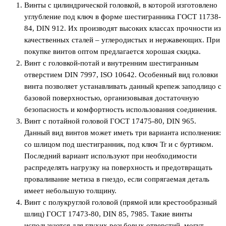
Винты с цилиндрической головкой, в которой изготовлено
углубление под ключ в форме шестигранника ГОСТ 11738-
84, DIN 912. Их производят высоких классах прочности из
качественных сталей – углеродистых и нержавеющих. При
покупке винтов оптом предлагается хорошая скидка.
Винт с головкой-потай и внутренним шестигранным
отверстием DIN 7997, ISO 10642. Особенный вид головки
винта позволяет устанавливать данный крепеж заподлицо с
базовой поверхностью, организовывая достаточную
безопасность и комфортность использования соединения.
Винт с потайной головой ГОСТ 17475-80, DIN 965.
Данный вид винтов может иметь три варианта исполнения:
со шлицом под шестигранник, под ключ Tr и с буртиком.
Последний вариант используют при необходимости
распределять нагрузку на поверхность и предотвращать
проваливание метиза в гнездо, если сопрягаемая деталь
имеет небольшую толщину.
Винт с полукруглой головой (прямой или крестообразный
шлиц) ГОСТ 17473-80, DIN 85, 7985. Такие винты
используются для глухих резьбовых отверстий, могут