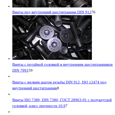
Винты под внутренний шестигранник DIN 912
76
Винты с потайной головкой и внутренним шестигранником
DIN 7991
59
Винты с мелким шагом резьбы DIN 912, ISO 12474 под
внутренний шестигранник
8
Винты ISO 7380, DIN 7380, ГОСТ 28963-91 с полукруглой
головкой, класс прочности 10.9
7