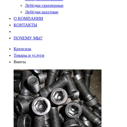
Лебёдки скреперные
Лебёдки шахтные
О КОМПАНИИ
КОНТАКТЫ
ПОЧЕМУ МЫ?
Крепсила
Товары и услуги
Винты