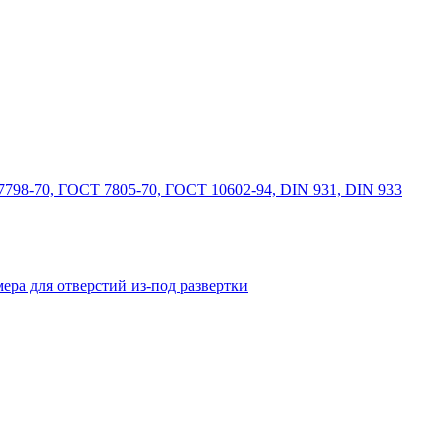
798-70, ГОСТ 7805-70, ГОСТ 10602-94, DIN 931, DIN 933
ера для отверстий из-под развертки