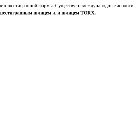
шлиц шестигранной формы. Существуют международные аналоги 
шестигранным шлицем
или
шлицем
TORX
.