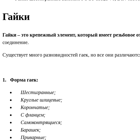
Гайки
Гайки – это крепежный элемент, который имеет резьбовое о
соединение.
Существует много разновидностей гаек, но все они различаютс
1.
Форма гаек:
Шестигранные;
Круглые шлицевые;
Корончатые;
С фланцем;
Самоконтрящиеся;
Барашек;
Приварные;