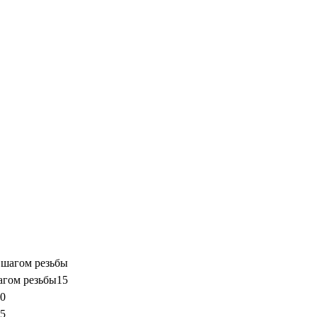
агом резьбы
15
5