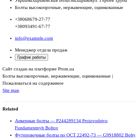
Украина
Харьковская область
Харьков
ул. Героев Труда
Болты высокопрочные, нержавеющие, оцинкованные
+380
68
679-27-77
+380
93
491-67-77
info@example.com
Менеджер отдела продаж
График работы
Сайт создан на платформе Prom.ua
Болты высокопрочные, нержавеющие, оцинкованные |
Пожаловаться на содержимое
Site map
Related
Анкерные болты — P244289134 Proizvodstvo
Fundamentnyh Boltov
Футеровочные болты по ОСТ 22492-73 — G9918802 Bolty