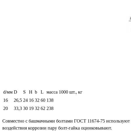
d/мм
D
S
H
b
L
масса 1000 шт., кг
16
26,5
24
16
32
60
138
20
33,3
30
19
32
62
238
Совместно с башмачными болтами ГОСТ 11674-75 используют га
воздействия коррозии пару болт-гайка оцинковывают.