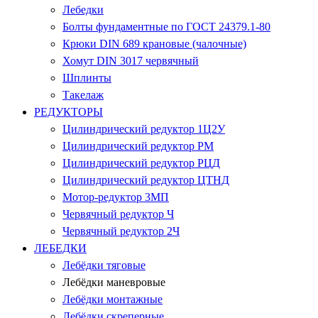
Лебедки
Болты фундаментные по ГОСТ 24379.1-80
Крюки DIN 689 крановые (чалочные)
Хомут DIN 3017 червячный
Шплинты
Такелаж
РЕДУКТОРЫ
Цилиндрический редуктор 1Ц2У
Цилиндрический редуктор РМ
Цилиндрический редуктор РЦД
Цилиндрический редуктор ЦТНД
Мотор-редуктор 3МП
Червячный редуктор Ч
Червячный редуктор 2Ч
ЛЕБЕДКИ
Лебёдки тяговые
Лебёдки маневровые
Лебёдки монтажные
Лебёдки скреперные