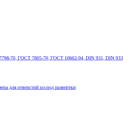
798-70, ГОСТ 7805-70, ГОСТ 10602-94, DIN 931, DIN 933
ера для отверстий из-под развертки