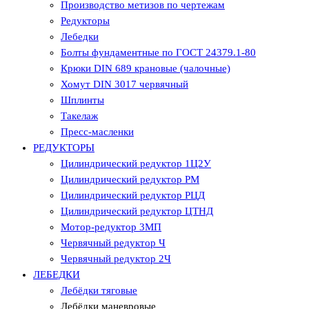
Производство метизов по чертежам
Редукторы
Лебедки
Болты фундаментные по ГОСТ 24379.1-80
Крюки DIN 689 крановые (чалочные)
Хомут DIN 3017 червячный
Шплинты
Такелаж
Пресс-масленки
РЕДУКТОРЫ
Цилиндрический редуктор 1Ц2У
Цилиндрический редуктор РМ
Цилиндрический редуктор РЦД
Цилиндрический редуктор ЦТНД
Мотор-редуктор 3МП
Червячный редуктор Ч
Червячный редуктор 2Ч
ЛЕБЕДКИ
Лебёдки тяговые
Лебёдки маневровые