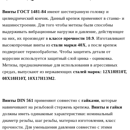
Винты ГОСТ 1481-84
имеют шестигранную головку и
цилиндрический кончик. Данный крепеж применяют в станко- и
машиностроении. Для того чтобы метизы были способны
выдерживать вибрационные нагрузки и давление, действующее
на них, их производят в
классе прочности 10.9
. Изготавливают
высокопрочные винты из
стали марки 40Х
, а после крепеж
подвергают термообработке. Чтобы защитить детали от
коррозии используется защитный слой цинка - оцинковка.
Метизы, предназначенные для использования в агрессивных
средах, выпускают из нержавеющих
сталей марок: 12Х18Н10Т,
08Х18Н10Т, 10Х17Н13М2
.
Винты
DIN
561
применяют совместно с
гайками
, которые
навинчивают на резьбовой стержень крепежа.
Винты и гайки
должны иметь одинаковые характеристики: номинальный
диаметр резьбы, шаг резьбы, материал изготовления, класс
прочности. Для уменьшения давления совместно с этими