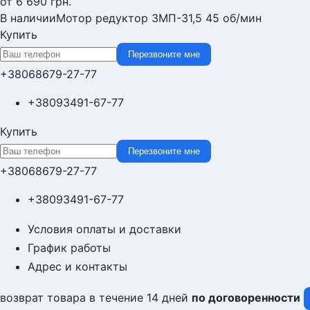
от 6 690
грн.
В наличии
Мотор редуктор 3МП-31,5 45 об/мин
Купить
Перезвоните мне
+380
68
679-27-77
+380
93
491-67-77
Купить
Перезвоните мне
+380
68
679-27-77
+380
93
491-67-77
Условия оплаты и доставки
График работы
Адрес и контакты
возврат товара в течение 14 дней
по договоренности