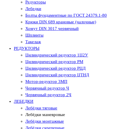
Редукторы
Лебедки
Болты фундаментные по ГОСТ 24379.1-80
Крюки DIN 689 крановые (чалочные)
Хомут DIN 3017 червячный
Шплинты
Такелаж
РЕДУКТОРЫ
Цилиндрический редуктор 1Ц2У
Цилиндрический редуктор РМ
Цилиндрический редуктор РЦД
Цилиндрический редуктор ЦТНД
Мотор-редуктор 3МП
Червячный редуктор Ч
Червячный редуктор 2Ч
ЛЕБЕДКИ
Лебёдки тяговые
Лебёдки маневровые
Лебёдки монтажные
Лебёдки скреперные