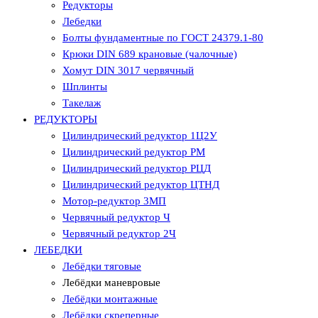
Редукторы
Лебедки
Болты фундаментные по ГОСТ 24379.1-80
Крюки DIN 689 крановые (чалочные)
Хомут DIN 3017 червячный
Шплинты
Такелаж
РЕДУКТОРЫ
Цилиндрический редуктор 1Ц2У
Цилиндрический редуктор РМ
Цилиндрический редуктор РЦД
Цилиндрический редуктор ЦТНД
Мотор-редуктор 3МП
Червячный редуктор Ч
Червячный редуктор 2Ч
ЛЕБЕДКИ
Лебёдки тяговые
Лебёдки маневровые
Лебёдки монтажные
Лебёдки скреперные