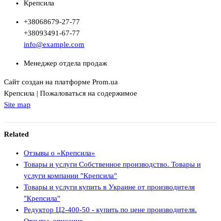
Крепсила
+380
68
679-27-77
+380
93
491-67-77
info@example.com
Менеджер отдела продаж
Сайт создан на платформе Prom.ua
Крепсила | Пожаловаться на содержимое
Site map
Related
Отзывы о «Крепсила»
Товары и услуги Собственное производство. Товары и
услуги компании "Крепсила"
Товары и услуги купить в Украине от производителя
"Крепсила"
Редуктор Ц2-400-50 - купить по цене производителя.