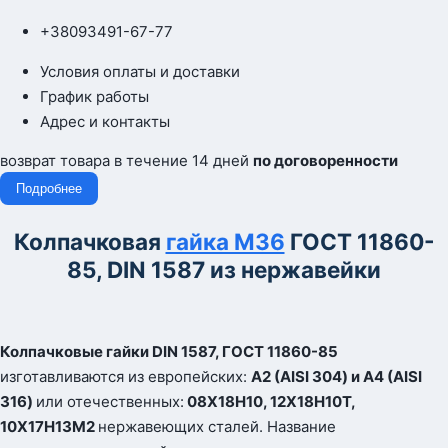
+380
93
491-67-77
Условия оплаты и доставки
График работы
Адрес и контакты
возврат товара в течение 14 дней
по договоренности
Подробнее
Колпачковая
гайка М36
ГОСТ 11860-
85, DIN 1587 из нержавейки
Колпачковые гайки
DIN
1587, ГОСТ 11860-85
изготавливаются из европейских:
А2 (
AISI
304) и А4 (
AISI
316)
или отечественных:
08Х18Н10, 12Х18Н10Т,
10Х17Н13М2
нержавеющих сталей. Название