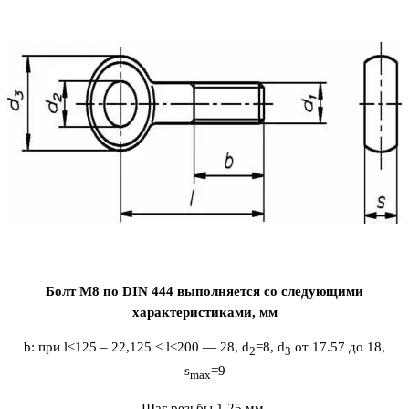
Болт М8 по DIN 444 выполняется со следующими
характеристиками, мм
b
: при l≤125 – 22,125 < l≤200 ― 28,
d
=8,
d
от 17.57 до 18,
2
3
s
=9
max
Шаг резьбы 1.25 мм.