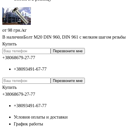
от
98
грн.
/кг
В наличии
Болт М20 DIN 960, DIN 961 с мелким шагом резьбы
Купить
Перезвоните мне
+380
68
679-27-77
+380
93
491-67-77
Перезвоните мне
Купить
+380
68
679-27-77
+380
93
491-67-77
Условия оплаты и доставки
График работы