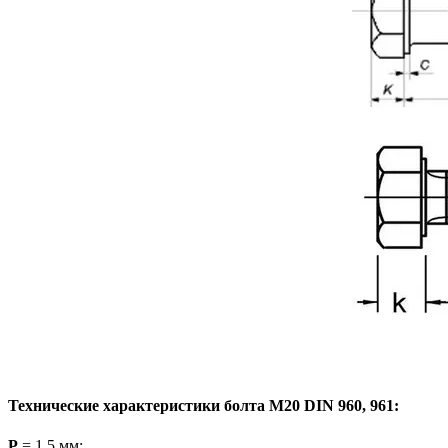
Технические характеристики болта
M
20
DIN
960, 961:
P
= 1.5
мм
;