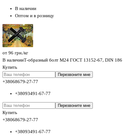
В наличии
Оптом и в розницу
от
96
грн.
/кг
В наличии
Т-образный болт М24 ГОСТ 13152-67, DIN 186
Купить
Перезвоните мне
+380
68
679-27-77
+380
93
491-67-77
Перезвоните мне
Купить
+380
68
679-27-77
+380
93
491-67-77