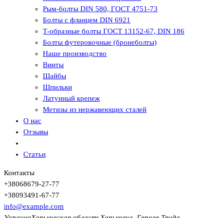
Рым-болты DIN 580, ГОСТ 4751-73
Болты с фланцем DIN 6921
Т-образные болты ГОСТ 13152-67, DIN 186
Болты футеровочные (бронеболты)
Наше производство
Винты
Шайбы
Шпильки
Латунный крепеж
Метизы из нержавеющих сталей
О нас
Отзывы
Статьи
Контакты
+380
68
679-27-77
+380
93
491-67-77
info@example.com
Украина
Харьковская область
Харьков
ул. Героев Труда