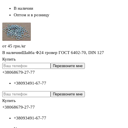
В наличии
Оптом и в розницу
от
45
грн.
/кг
В наличии
Шайба Ф24 гровер ГОСТ 6402-70, DIN 127
Купить
Перезвоните мне
+380
68
679-27-77
+380
93
491-67-77
Перезвоните мне
Купить
+380
68
679-27-77
+380
93
491-67-77