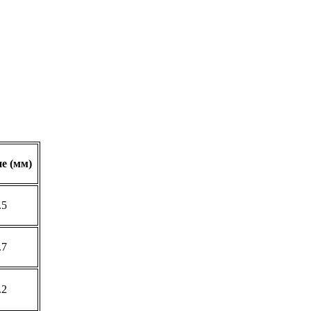
е (мм)
.5
.7
.2