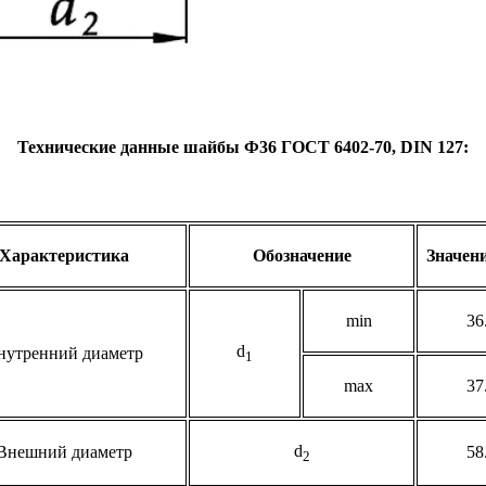
Технические данные шайбы Ф36 ГОСТ 6402-70,
DIN
127:
Характеристика
Обозначение
Значени
min
36
d
нутренний диаметр
1
max
37
d
Внешний диаметр
58
2