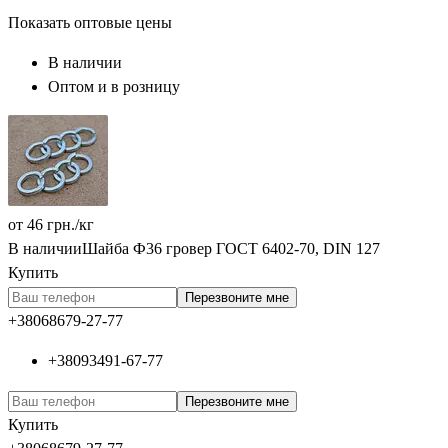
Показать оптовые цены
В наличии
Оптом и в розницу
от
46
грн.
/кг
В наличии
Шайба Ф36 гровер ГОСТ 6402-70, DIN 127
Купить
Перезвоните мне
+380
68
679-27-77
+380
93
491-67-77
Перезвоните мне
Купить