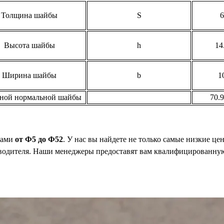
Толщина шайбы
S
6
Высота шайбы
h
14
Ширина шайбы
b
1
дной нормальной шайбы
70.9
рами
от Ф5 до Ф52
. У нас вы найдете не только самые низкие ц
зводителя. Наши менеджеры предоставят вам квалифицированную