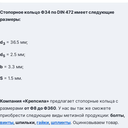
Стопорное кольцо Ф34 по
DIN
472 имеет следующие
размеры:
d
= 36.5 мм;
3
d
= 2.5 мм;
5
b
= 3.3 мм;
S
= 1.5 мм.
Компания «Крепсила»
предлагает стопорные кольца с
размерами
от Ф8 до Ф360
. У нас вы так же сможете
приобрести следующие виды метизной продукции:
болты,
винты
, шпильки,
гайки
,
шплинты
. Оцинковываем товар.