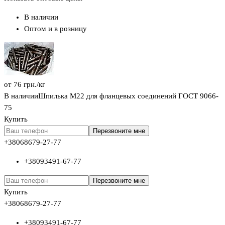
В наличии
Оптом и в розницу
от
76
грн.
/кг
В наличии
Шпилька М22 для фланцевых соединений ГОСТ 9066-
75
Купить
Перезвоните мне
+380
68
679-27-77
+380
93
491-67-77
Перезвоните мне
Купить
+380
68
679-27-77
+380
93
491-67-77