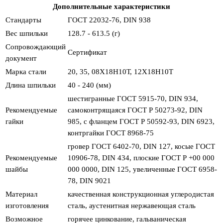
Дополнительные характеристики
Стандарты
ГОСТ 22032-76, DIN 938
Вес шпильки
128.7 - 613.5 (г)
Сопровождающий
Сертификат
документ
Марка стали
20, 35, 08Х18Н10Т, 12Х18Н10Т
Длина шпильки
40 - 240 (мм)
шестигранные ГОСТ 5915-70, DIN 934,
Рекомендуемые
самоконтрящаяся ГОСТ Р 50273-92, DIN
гайки
985, с фланцем ГОСТ Р 50592-93, DIN 6923,
контргайки ГОСТ 8968-75
гровер ГОСТ 6402-70, DIN 127, косые ГОСТ
Рекомендуемые
10906-78, DIN 434, плоские ГОСТ Р +00 000
шайбы
000 0000, DIN 125, увеличенные ГОСТ 6958-
78, DIN 9021
Материал
качественная конструкционная углеродистая
изготовления
сталь, аустенитная нержавеющая сталь
Возможное
горячее цинкование, гальваническая