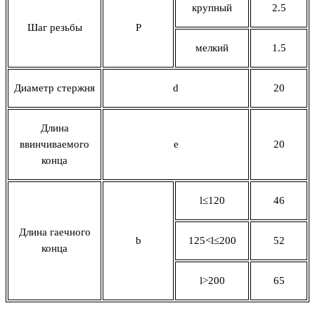
крупный
2.5
Шаг резьбы
P
мелкий
1.5
Диаметр стержня
d
20
Длина
ввинчиваемого
e
20
конца
l
≤
120
46
Длина гаечного
b
125˂
l
≤200
52
конца
l
˃200
65