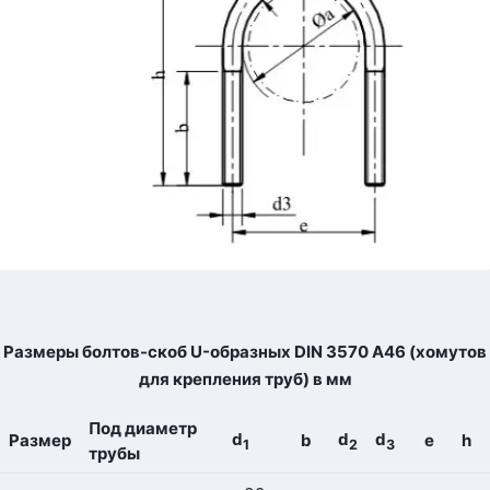
Размеры болтов-скоб U-образных DIN 3570 А46 (хомутов
для крепления труб) в мм
Под диаметр
d
d
d
Размер
b
e
h
1
2
3
трубы