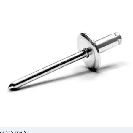
от 312
грн.
/кг