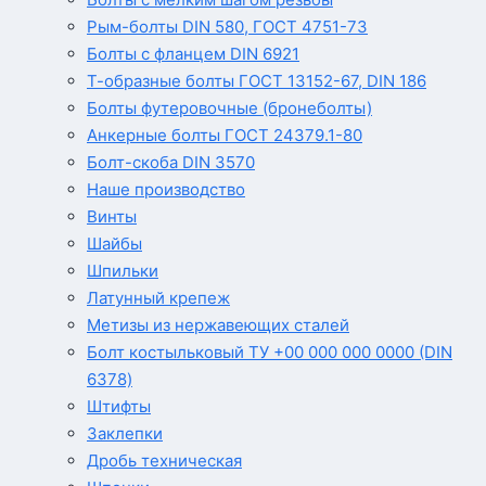
Рым-болты DIN 580, ГОСТ 4751-73
Болты с фланцем DIN 6921
Т-образные болты ГОСТ 13152-67, DIN 186
Болты футеровочные (бронеболты)
Анкерные болты ГОСТ 24379.1-80
Болт-скоба DIN 3570
Наше производство
Винты
Шайбы
Шпильки
Латунный крепеж
Метизы из нержавеющих сталей
Болт костыльковый ТУ +00 000 000 0000 (DIN
6378)
Штифты
Заклепки
Дробь техническая