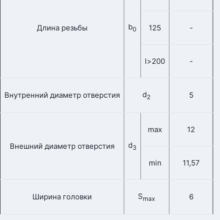
b
Длина резьбы
125
-
0
l>200
-
d
Внутренний диаметр отверстия
5
2
max
12
d
Внешний диаметр отверстия
3
min
11,57
S
Ширина головки
6
max