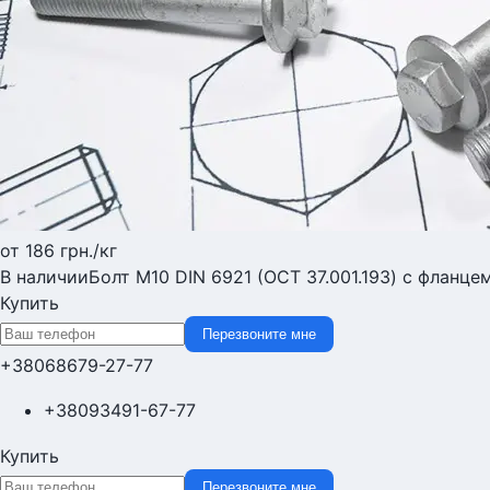
от 186
грн.
/кг
В наличии
Болт М10 DIN 6921 (ОСТ 37.001.193) с фланце
Купить
Перезвоните мне
+380
68
679-27-77
+380
93
491-67-77
Купить
Перезвоните мне