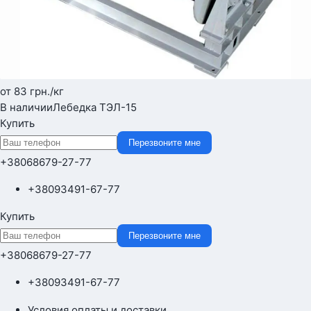
от 83
грн.
/кг
В наличии
Лебедка ТЭЛ-15
Купить
Перезвоните мне
+380
68
679-27-77
+380
93
491-67-77
Купить
Перезвоните мне
+380
68
679-27-77
+380
93
491-67-77
Условия оплаты и доставки