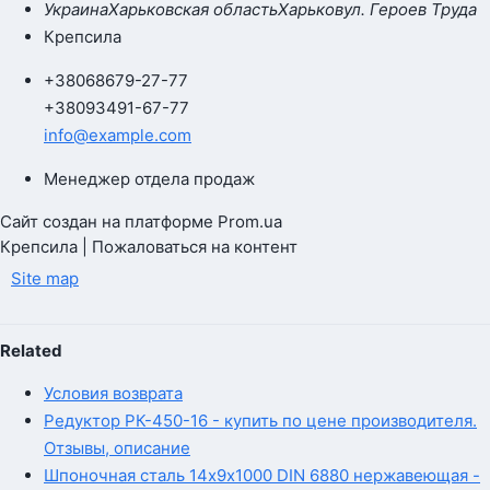
Украина
Харьковская область
Харьков
ул. Героев Труда
Крепсила
+380
68
679-27-77
+380
93
491-67-77
info@example.com
Менеджер отдела продаж
Сайт создан на платформе Prom.ua
Крепсила | Пожаловаться на контент
Site map
Related
Условия возврата
Редуктор РК-450-16 - купить по цене производителя.
Отзывы, описание
Шпоночная сталь 14х9х1000 DIN 6880 нержавеющая -