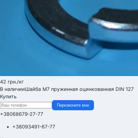
42
грн.
/кг
В наличии
Шайба М7 пружинная оцинкованная DIN 127
Купить
Перезвоните мне
+380
68
679-27-77
+380
93
491-67-77