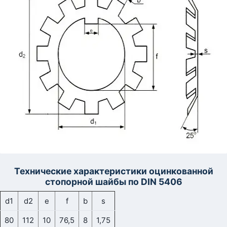
Технические характеристики оцинкованной
стопорной шайбы по DIN 5406
d1
d2
e
f
b
s
80
112
10
76,5
8
1,75