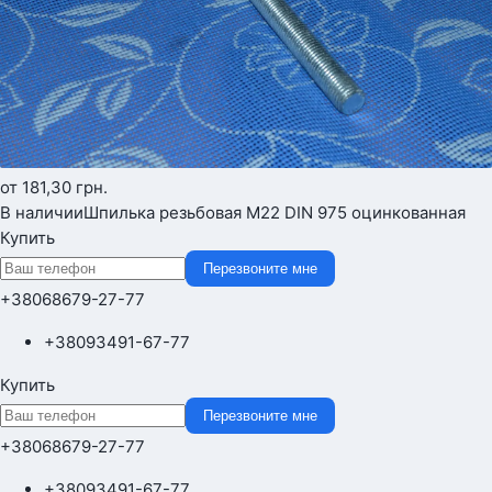
от 181,30
грн.
В наличии
Шпилька резьбовая М22 DIN 975 оцинкованная
Купить
Перезвоните мне
+380
68
679-27-77
+380
93
491-67-77
Купить
Перезвоните мне
+380
68
679-27-77
+380
93
491-67-77