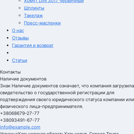
Хомут DIN 3017 червячный
Шплинты
Такелаж
Пресс-масленки
О нас
Отзывы
Гарантия и возврат
Статьи
Контакты
Наличие документов
Знак
Наличие документов
означает, что компания загрузила
свидетельство о государственной регистрации для
подтверждения своего юридического статуса компании или
физического лица-предпринимателя.
+380
68
679-27-77
+380
93
491-67-77
info@example.com
Украина
Харьковская область
Харьков
ул. Героев Труда