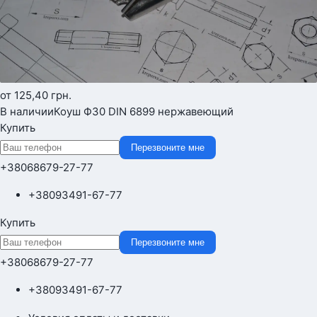
от 125,40
грн.
В наличии
Коуш Ф30 DIN 6899 нержавеющий
Купить
Перезвоните мне
+380
68
679-27-77
+380
93
491-67-77
Купить
Перезвоните мне
+380
68
679-27-77
+380
93
491-67-77