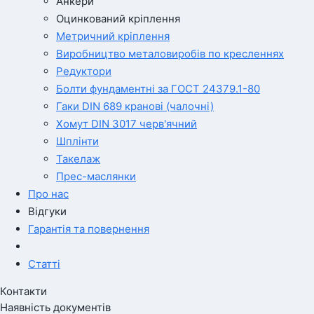
Анкери
Оцинкований кріплення
Метричний кріплення
Виробництво металовиробів по кресленнях
Редуктори
Болти фундаментні за ГОСТ 24379.1-80
Гаки DIN 689 кранові (чалочні)
Хомут DIN 3017 черв'ячний
Шплінти
Такелаж
Прес-маслянки
Про нас
Відгуки
Гарантія та повернення
Статті
Контакти
Наявність документів