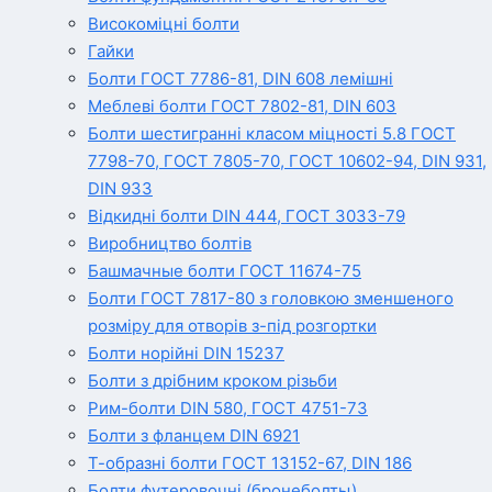
Високоміцні болти
Гайки
Болти ГОСТ 7786-81, DIN 608 лемішні
Меблеві болти ГОСТ 7802-81, DIN 603
Болти шестигранні класом міцності 5.8 ГОСТ
7798-70, ГОСТ 7805-70, ГОСТ 10602-94, DIN 931,
DIN 933
Відкидні болти DIN 444, ГОСТ 3033-79
Виробництво болтів
Башмачные болти ГОСТ 11674-75
Болти ГОСТ 7817-80 з головкою зменшеного
розміру для отворів з-під розгортки
Болти норійні DIN 15237
Болти з дрібним кроком різьби
Рим-болти DIN 580, ГОСТ 4751-73
Болти з фланцем DIN 6921
Т-образні болти ГОСТ 13152-67, DIN 186
Болти футеровочні (бронеболты)