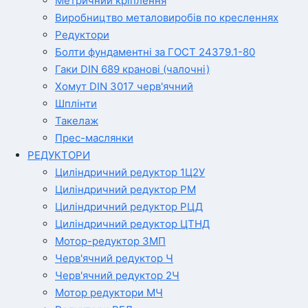
Метричний кріплення
Виробництво металовиробів по кресленнях
Редуктори
Болти фундаментні за ГОСТ 24379.1-80
Гаки DIN 689 кранові (чалочні)
Хомут DIN 3017 черв'ячний
Шплінти
Такелаж
Прес-маслянки
РЕДУКТОРИ
Циліндричний редуктор 1Ц2У
Циліндричний редуктор РМ
Циліндричний редуктор РЦД
Циліндричний редуктор ЦТНД
Мотор-редуктор 3МП
Черв'ячний редуктор Ч
Черв'ячний редуктор 2Ч
Мотор редуктори МЧ