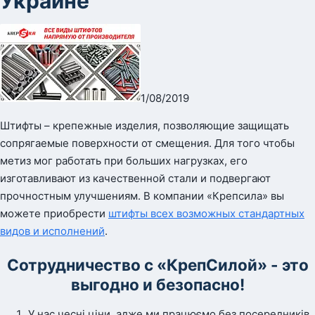
Украине
1/08/2019
Штифты – крепежные изделия, позволяющие защищать
сопрягаемые поверхности от смещения. Для того чтобы
метиз мог работать при больших нагрузках, его
изготавливают из качественной стали и подвергают
прочностным улучшениям. В компании «Крепсила» вы
можете приобрести
штифты всех возможных стандартных
видов и исполнений
.
Сотрудничество с «КрепСилой» - это
выгодно и безопасно!
У нас чесні ціни, адже ми працюємо без посередників.