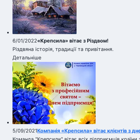
6/01/2022
«Крепсила» вітає з Різдвом!
Різдвяна історія, традиції та привітання.
Детальніше
5/09/2021
Компанія «Крепсила» вітає клієнтів з д
Команда "Крепсили" вітає всіх підприємців країни з