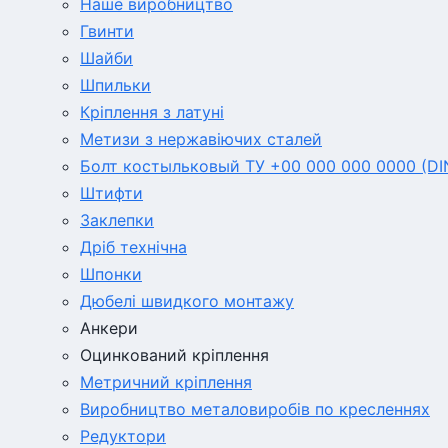
Наше виробництво
Гвинти
Шайби
Шпильки
Кріплення з латуні
Метизи з нержавіючих сталей
Болт костыльковый ТУ +00 000 000 0000 (DI
Штифти
Заклепки
Дріб технічна
Шпонки
Дюбелі швидкого монтажу
Анкери
Оцинкований кріплення
Метричний кріплення
Виробництво металовиробів по кресленнях
Редуктори