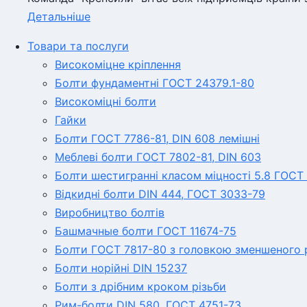
Детальніше
Товари та послуги
Високоміцне кріплення
Болти фундаментні ГОСТ 24379.1-80
Високоміцні болти
Гайки
Болти ГОСТ 7786-81, DIN 608 лемішні
Меблеві болти ГОСТ 7802-81, DIN 603
Болти шестигранні класом міцності 5.8 ГОСТ 
Відкидні болти DIN 444, ГОСТ 3033-79
Виробництво болтів
Башмачные болти ГОСТ 11674-75
Болти ГОСТ 7817-80 з головкою зменшеного р
Болти норійні DIN 15237
Болти з дрібним кроком різьби
Рим-болти DIN 580, ГОСТ 4751-73