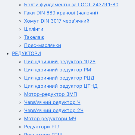
Болти фундаментні за ГОСТ 24379.1-80
Гаки DIN 689 кранові (чалочні)
Хомут DIN 3017 черв'ячний
Шплінти
Такелаж
Прес-маслянки
РЕДУКТОРИ
Циліндричний редуктор 1Ц2У
Циліндричний редуктор РМ
Циліндричний редуктор РЦД
Циліндричний редуктор ЦТНД
Мотор-редуктор 3МП
Черв'ячний редуктор Ч
Черв'ячний редуктор 2Ч
Мотор редуктори МЧ
Редуктори РГЛ
Редуктори ГПШ