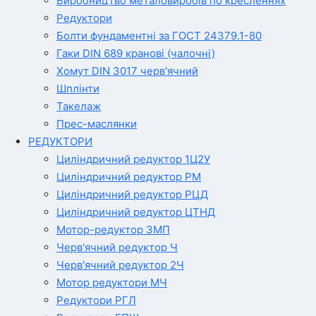
Виробництво металовиробів по кресленнях
Редуктори
Болти фундаментні за ГОСТ 24379.1-80
Гаки DIN 689 кранові (чалочні)
Хомут DIN 3017 черв'ячний
Шплінти
Такелаж
Прес-маслянки
РЕДУКТОРИ
Циліндричний редуктор 1Ц2У
Циліндричний редуктор РМ
Циліндричний редуктор РЦД
Циліндричний редуктор ЦТНД
Мотор-редуктор 3МП
Черв'ячний редуктор Ч
Черв'ячний редуктор 2Ч
Мотор редуктори МЧ
Редуктори РГЛ