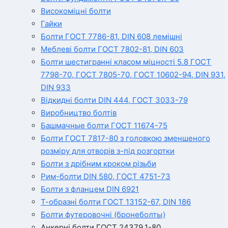
Високоміцні болти
Гайки
Болти ГОСТ 7786-81, DIN 608 лемішні
Меблеві болти ГОСТ 7802-81, DIN 603
Болти шестигранні класом міцності 5.8 ГОСТ
7798-70, ГОСТ 7805-70, ГОСТ 10602-94, DIN 931,
DIN 933
Відкидні болти DIN 444, ГОСТ 3033-79
Виробництво болтів
Башмачные болти ГОСТ 11674-75
Болти ГОСТ 7817-80 з головкою зменшеного
розміру для отворів з-під розгортки
Болти з дрібним кроком різьби
Рим-болти DIN 580, ГОСТ 4751-73
Болти з фланцем DIN 6921
Т-образні болти ГОСТ 13152-67, DIN 186
Болти футеровочні (бронеболты)
Анкерні болти ГОСТ 24379.1-80