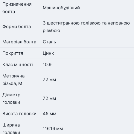
Призначення
Машинобудівний
болта
З шестигранною голівкою та неповною
Форма болта
різьбою
Матеріал болта
Сталь
Покриття
Цинк
Клас міцності
10.9
Метрична
72 мм
різьба, М
Діаметр
72 мм
головки
Висота головки
45 мм
Ширина
116.16 мм
головки