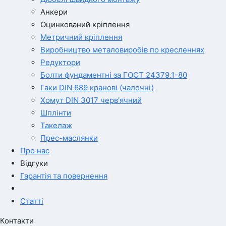
Анкери
Оцинкований кріплення
Метричний кріплення
Виробництво металовиробів по кресленнях
Редуктори
Болти фундаментні за ГОСТ 24379.1-80
Гаки DIN 689 кранові (чалочні)
Хомут DIN 3017 черв'ячний
Шплінти
Такелаж
Прес-маслянки
Про нас
Відгуки
Гарантія та повернення
Статті
Контакти