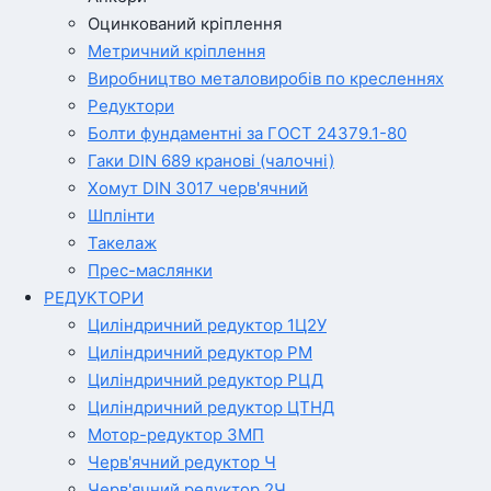
Оцинкований кріплення
Метричний кріплення
Виробництво металовиробів по кресленнях
Редуктори
Болти фундаментні за ГОСТ 24379.1-80
Гаки DIN 689 кранові (чалочні)
Хомут DIN 3017 черв'ячний
Шплінти
Такелаж
Прес-маслянки
РЕДУКТОРИ
Циліндричний редуктор 1Ц2У
Циліндричний редуктор РМ
Циліндричний редуктор РЦД
Циліндричний редуктор ЦТНД
Мотор-редуктор 3МП
Черв'ячний редуктор Ч
Черв'ячний редуктор 2Ч