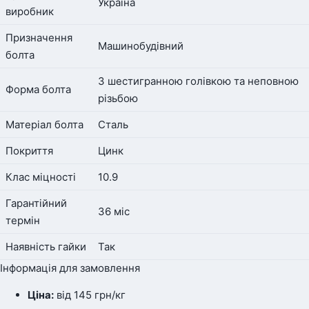
Україна
виробник
Призначення
Машинобудівний
болта
З шестигранною голівкою та неповною
Форма болта
різьбою
Матеріал болта
Сталь
Покриття
Цинк
Клас міцності
10.9
Гарантійний
36 міс
термін
Наявність гайки
Так
Інформація для замовлення
Ціна:
від 145
грн
/кг