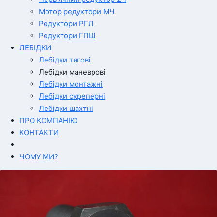
Мотор редуктори МЧ
Редуктори РГЛ
Редуктори ГПШ
ЛЕБІДКИ
Лебідки тягові
Лебідки маневрові
Лебідки монтажні
Лебідки скреперні
Лебідки шахтні
ПРО КОМПАНІЮ
КОНТАКТИ
ЧОМУ МИ?