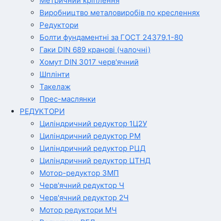
Метричний кріплення
Виробництво металовиробів по кресленнях
Редуктори
Болти фундаментні за ГОСТ 24379.1-80
Гаки DIN 689 кранові (чалочні)
Хомут DIN 3017 черв'ячний
Шплінти
Такелаж
Прес-маслянки
РЕДУКТОРИ
Циліндричний редуктор 1Ц2У
Циліндричний редуктор РМ
Циліндричний редуктор РЦД
Циліндричний редуктор ЦТНД
Мотор-редуктор 3МП
Черв'ячний редуктор Ч
Черв'ячний редуктор 2Ч
Мотор редуктори МЧ