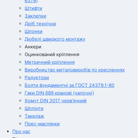
6378)
Штифти
Заклепки
Дріб технічна
Шпонки
Дюбелі швидкого монтажу
Анкери
Оцинкований кріплення
Метричний кріплення
Виробництво металовиробів по кресленнях
Редуктори
Болти фундаментні за ГОСТ 24379.1-80
Гаки DIN 689 кранові (чалочні)
Хомут DIN 3017 черв'ячний
Шплінти
Такелаж
Прес-маслянки
Про нас