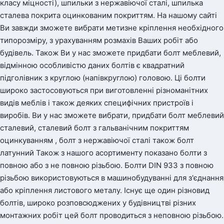
класу міцності), шпильки з нержавіючої сталі, шпилька
сталева покрита оцинкованим покриттям. На нашому сайті
Ви завжди зможете вибрати метизне кріплення необхідного
типорозміру, з урахуванням розмахів Ваших робіт або
будівель. Також Ви у нас зможете придбати болт меблевий,
відмінною особливістю даних болтів є квадратний
підголівник з круглою (напівкруглою) головою. Ці болти
широко застосовуються при виготовленні різноманітних
видів меблів і також деяких специфічних пристроїв і
виробів. Ви у нас зможете вибрати, придбати болт меблевий
сталевий, сталевий болт з гальванічним покриттям
оцинкуванням , болт з нержавіючої сталі також болт
латунний Також з нашого асортименту показано болти з
повною або з не повною різьбою. Болти DIN 933 з повною
різьбою використовуються в машинобудуванні для з'єднання
або кріплення листового металу. Існує ще один різновид
болтів, широко розповсюджених у будівництві різних
монтажних робіт цей болт проводиться з неповною різьбою.