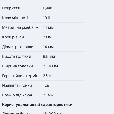
Покриття
Цинк
Клас міцності
10.9
Метрична різьба, М
14 мм
Крок різьби
2 мм
Діаметр головки
14 мм
Висота головки
8.8 мм
Ширина головки
23.4 мм
Гарантійний термін
36 міс
Наявність гайки
Так
Розмір під ключ
21 мм
Користувальницькі характеристики
Довжина болта
16-300 мм