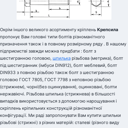
Окрім іншого великого асортименту кріплень
Крепсила
пропонує Вам головні типи болтів різноманітного
призначення також і в повному розмірному ряду . В нашому
підприємстві завжди можна придбати : болт з
шестигранною головою,
шпилька
різьбова (метрика), болт
під шестигранник (імбуси DIN912), болт меблевий, болт
DIN933 з повною різьбою також болт з шестигранною
головою ГОСТ 7805, ГОСТ 7798 з неповною різьбою
(стрижнем), чорні(без оцинкування), оцинковані, болти
нержавіючі. Різьбова шпилька (стрижнева) в більшості
випадків використовується з допомогою нарощування і
скріплень кріпильних конструкцій різноманітної
конфігурації. Ми раді запропонувати Вам купити шпильки
різьбові (стрижні) з різних матерій: сталеві (різного виду