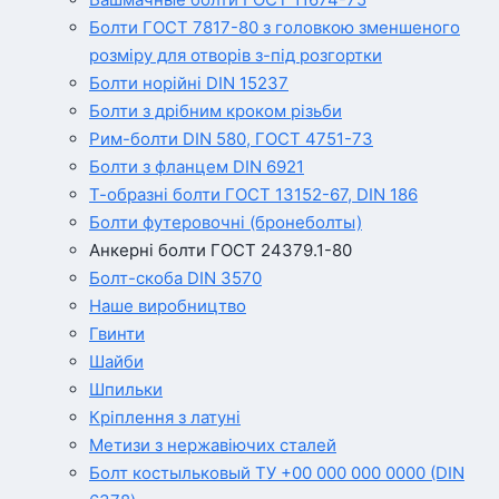
Болти ГОСТ 7817-80 з головкою зменшеного
розміру для отворів з-під розгортки
Болти норійні DIN 15237
Болти з дрібним кроком різьби
Рим-болти DIN 580, ГОСТ 4751-73
Болти з фланцем DIN 6921
Т-образні болти ГОСТ 13152-67, DIN 186
Болти футеровочні (бронеболты)
Анкерні болти ГОСТ 24379.1-80
Болт-скоба DIN 3570
Наше виробництво
Гвинти
Шайби
Шпильки
Кріплення з латуні
Метизи з нержавіючих сталей
Болт костыльковый ТУ +00 000 000 0000 (DIN