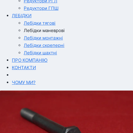
Редуктори РГЛ
Редуктори ГПШ
ЛЕБІДКИ
Лебідки тягові
Лебідки маневрові
Лебідки монтажні
Лебідки скреперні
Лебідки шахтні
ПРО КОМПАНІЮ
КОНТАКТИ
ЧОМУ МИ?