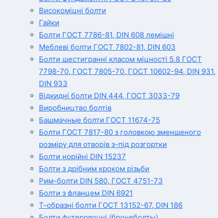
Високоміцні болти
Гайки
Болти ГОСТ 7786-81, DIN 608 лемішні
Меблеві болти ГОСТ 7802-81, DIN 603
Болти шестигранні класом міцності 5.8 ГОСТ
7798-70, ГОСТ 7805-70, ГОСТ 10602-94, DIN 931,
DIN 933
Відкидні болти DIN 444, ГОСТ 3033-79
Виробництво болтів
Башмачные болти ГОСТ 11674-75
Болти ГОСТ 7817-80 з головкою зменшеного
розміру для отворів з-під розгортки
Болти норійні DIN 15237
Болти з дрібним кроком різьби
Рим-болти DIN 580, ГОСТ 4751-73
Болти з фланцем DIN 6921
Т-образні болти ГОСТ 13152-67, DIN 186
Болти футеровочні (бронеболты)