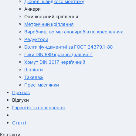
Дюбелі швидкого монтажу
Анкери
Оцинкований кріплення
Метричний кріплення
Виробництво металовиробів по кресленнях
Редуктори
Болти фундаментні за ГОСТ 24379.1-80
Гаки DIN 689 кранові (чалочні)
Хомут DIN 3017 черв'ячний
Шплінти
Такелаж
Прес-маслянки
Про нас
Відгуки
Гарантія та повернення
Статті
Контакти