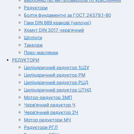
Виробництво металовиробів по кресленнях
Редуктори
Болти фундаментні за ГОСТ 24379.1-80
Гаки DIN 689 кранові (чалочні)
Хомут DIN 3017 черв'ячний
Шплінти
Такелаж
Прес-маслянки
РЕДУКТОРИ
Циліндричний редуктор 1Ц2У
Циліндричний редуктор РМ
Циліндричний редуктор РЦД
Циліндричний редуктор ЦТНД
Мотор-редуктор 3МП
Черв'ячний редуктор Ч
Черв'ячний редуктор 2Ч
Мотор редуктори МЧ
Редуктори РГЛ