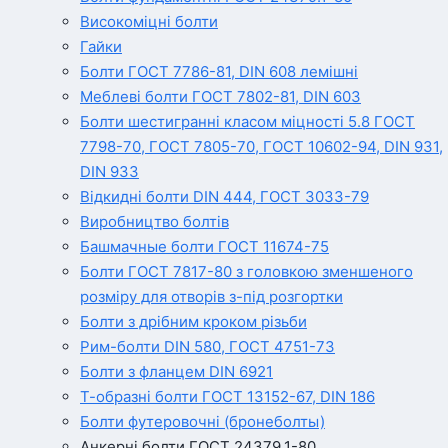
Високоміцні болти
Гайки
Болти ГОСТ 7786-81, DIN 608 лемішні
Меблеві болти ГОСТ 7802-81, DIN 603
Болти шестигранні класом міцності 5.8 ГОСТ
7798-70, ГОСТ 7805-70, ГОСТ 10602-94, DIN 931,
DIN 933
Відкидні болти DIN 444, ГОСТ 3033-79
Виробництво болтів
Башмачные болти ГОСТ 11674-75
Болти ГОСТ 7817-80 з головкою зменшеного
розміру для отворів з-під розгортки
Болти з дрібним кроком різьби
Рим-болти DIN 580, ГОСТ 4751-73
Болти з фланцем DIN 6921
Т-образні болти ГОСТ 13152-67, DIN 186
Болти футеровочні (бронеболты)
Анкерні болти ГОСТ 24379.1-80