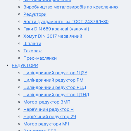
Виробництво металовиробів по кресленнях
Редуктори
Болти фундаментні за ГОСТ 24379.1-80
Гаки DIN 689 кранові (чалочні)
Хомут DIN 3017 черв'ячний
Шплінти
Такелаж
Прес-маслянки
РЕДУКТОРИ
Циліндричний редуктор 1Ц2У
Циліндричний редуктор РМ
Циліндричний редуктор РЦД
Циліндричний редуктор ЦТНД
Мотор-редуктор 3МП
Черв'ячний редуктор Ч
Черв'ячний редуктор 2Ч
Мотор редуктори МЧ