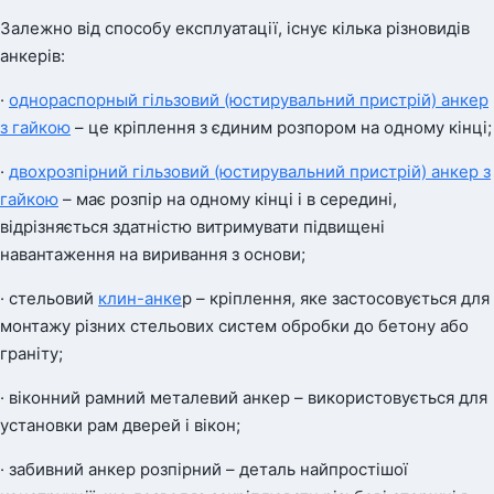
Залежно від способу експлуатації, існує кілька різновидів
анкерів:
·
однораспорный гільзовий (юстирувальний пристрій) анкер
з гайкою
– це кріплення з єдиним розпором на одному кінці;
·
двохрозпірний гільзовий (юстирувальний пристрій) анкер з
гайкою
– має розпір на одному кінці і в середині,
відрізняється здатністю витримувати підвищені
навантаження на виривання з основи;
· стельовий
клин-анке
р – кріплення, яке застосовується для
монтажу різних стельових систем обробки до бетону або
граніту;
· віконний рамний металевий анкер – використовується для
установки рам дверей і вікон;
· забивний анкер розпірний – деталь найпростішої