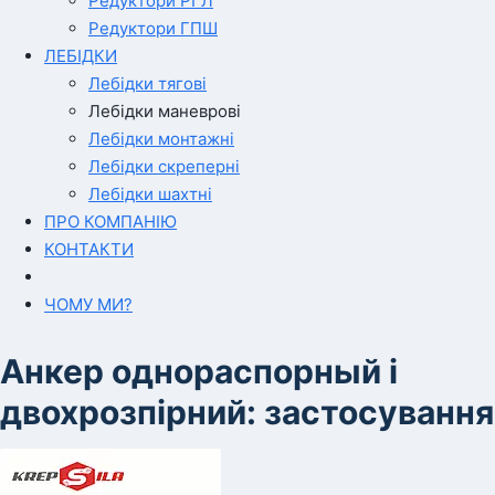
Редуктори РГЛ
Редуктори ГПШ
ЛЕБІДКИ
Лебідки тягові
Лебідки маневрові
Лебідки монтажні
Лебідки скреперні
Лебідки шахтні
ПРО КОМПАНІЮ
КОНТАКТИ
ЧОМУ МИ?
Анкер однораспорный і
двохрозпірний: застосування